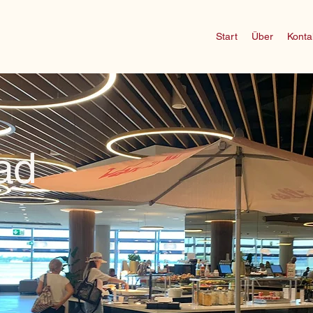
Start
Über
Konta
ad
Hier kommen in Kürze hoffentlich
schöne Fotos vom Vanillas und
von unserem Schanigarten